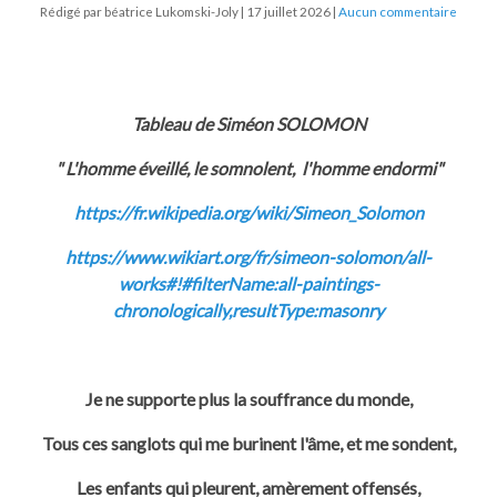
Rédigé par béatrice Lukomski-Joly
17 juillet 2026
Aucun commentaire
Tableau de Siméon SOLOMON
" L'homme éveillé, le somnolent, l'homme endormi"
https://fr.wikipedia.org/wiki/Simeon_Solomon
https://www.wikiart.org/fr/simeon-solomon/all-
works#!#filterName:all-paintings-
chronologically,resultType:masonry
Je ne supporte plus la souffrance du monde,
Tous ces sanglots qui me burinent l'âme, et me sondent,
Les enfants qui pleurent, amèrement offensés,