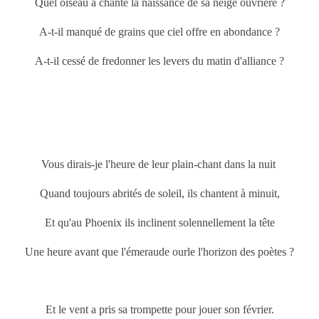
Quel oiseau a chanté la naissance de sa neige ouvrière ?
A-t-il manqué de grains que ciel offre en abondance ?
A-t-il cessé de fredonner les levers du matin d'alliance ?
Vous dirais-je l'heure de leur plain-chant dans la nuit
Quand toujours abrités de soleil, ils chantent à minuit,
Et qu'au Phoenix ils inclinent solennellement la tête
Une heure avant que l'émeraude ourle l'horizon des poètes ?
Et le vent a pris sa trompette pour jouer son février.