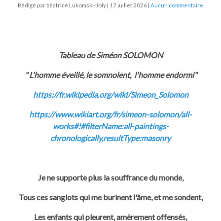
Rédigé par béatrice Lukomski-Joly
17 juillet 2026
Aucun commentaire
Tableau de Siméon SOLOMON
" L'homme éveillé, le somnolent, l'homme endormi"
https://fr.wikipedia.org/wiki/Simeon_Solomon
https://www.wikiart.org/fr/simeon-solomon/all-
works#!#filterName:all-paintings-
chronologically,resultType:masonry
Je ne supporte plus la souffrance du monde,
Tous ces sanglots qui me burinent l'âme, et me sondent,
Les enfants qui pleurent, amèrement offensés,