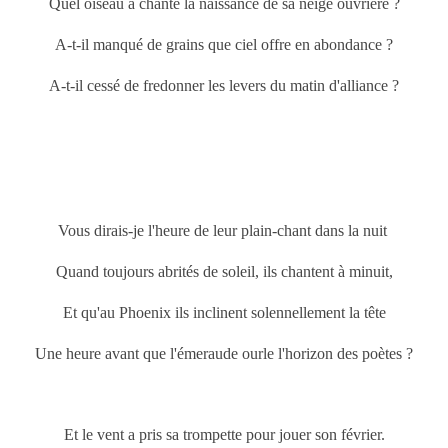
Quel oiseau a chanté la naissance de sa neige ouvrière ?
A-t-il manqué de grains que ciel offre en abondance ?
A-t-il cessé de fredonner les levers du matin d'alliance ?
Vous dirais-je l'heure de leur plain-chant dans la nuit
Quand toujours abrités de soleil, ils chantent à minuit,
Et qu'au Phoenix ils inclinent solennellement la tête
Une heure avant que l'émeraude ourle l'horizon des poètes ?
Et le vent a pris sa trompette pour jouer son février.