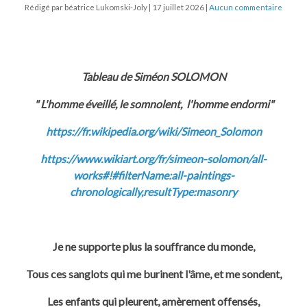
Rédigé par béatrice Lukomski-Joly
17 juillet 2026
Aucun commentaire
Tableau de Siméon SOLOMON
" L'homme éveillé, le somnolent, l'homme endormi"
https://fr.wikipedia.org/wiki/Simeon_Solomon
https://www.wikiart.org/fr/simeon-solomon/all-
works#!#filterName:all-paintings-
chronologically,resultType:masonry
Je ne supporte plus la souffrance du monde,
Tous ces sanglots qui me burinent l'âme, et me sondent,
Les enfants qui pleurent, amèrement offensés,