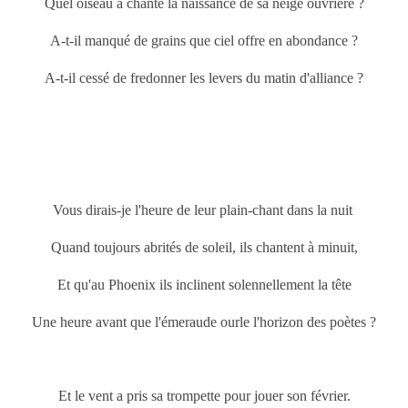
Quel oiseau a chanté la naissance de sa neige ouvrière ?
A-t-il manqué de grains que ciel offre en abondance ?
A-t-il cessé de fredonner les levers du matin d'alliance ?
Vous dirais-je l'heure de leur plain-chant dans la nuit
Quand toujours abrités de soleil, ils chantent à minuit,
Et qu'au Phoenix ils inclinent solennellement la tête
Une heure avant que l'émeraude ourle l'horizon des poètes ?
Et le vent a pris sa trompette pour jouer son février.