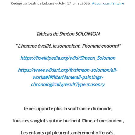
Rédigé par béatrice Lukomski-Joly
17 juillet 2026
Aucun commentaire
Tableau de Siméon SOLOMON
" L'homme éveillé, le somnolent, l'homme endormi"
https://fr.wikipedia.org/wiki/Simeon_Solomon
https://www.wikiart.org/fr/simeon-solomon/all-
works#!#filterName:all-paintings-
chronologically,resultType:masonry
Je ne supporte plus la souffrance du monde,
Tous ces sanglots qui me burinent l'âme, et me sondent,
Les enfants qui pleurent, amèrement offensés,