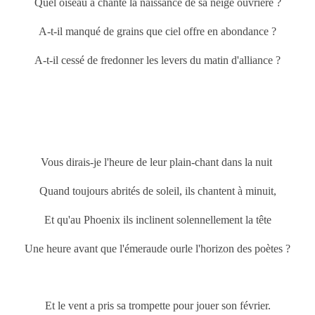
Quel oiseau a chanté la naissance de sa neige ouvrière ?
A-t-il manqué de grains que ciel offre en abondance ?
A-t-il cessé de fredonner les levers du matin d'alliance ?
Vous dirais-je l'heure de leur plain-chant dans la nuit
Quand toujours abrités de soleil, ils chantent à minuit,
Et qu'au Phoenix ils inclinent solennellement la tête
Une heure avant que l'émeraude ourle l'horizon des poètes ?
Et le vent a pris sa trompette pour jouer son février.