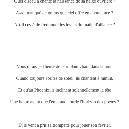
Quel oiseau a chanté la naissance de sa neige ouvrière ?
A-t-il manqué de grains que ciel offre en abondance ?
A-t-il cessé de fredonner les levers du matin d'alliance ?
Vous dirais-je l'heure de leur plain-chant dans la nuit
Quand toujours abrités de soleil, ils chantent à minuit,
Et qu'au Phoenix ils inclinent solennellement la tête
Une heure avant que l'émeraude ourle l'horizon des poètes ?
Et le vent a pris sa trompette pour jouer son février.