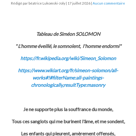
Rédigé par béatrice Lukomski-Joly
17 juillet 2026
Aucun commentaire
Tableau de Siméon SOLOMON
" L'homme éveillé, le somnolent, l'homme endormi"
https://fr.wikipedia.org/wiki/Simeon_Solomon
https://www.wikiart.org/fr/simeon-solomon/all-
works#!#filterName:all-paintings-
chronologically,resultType:masonry
Je ne supporte plus la souffrance du monde,
Tous ces sanglots qui me burinent l'âme, et me sondent,
Les enfants qui pleurent, amèrement offensés,