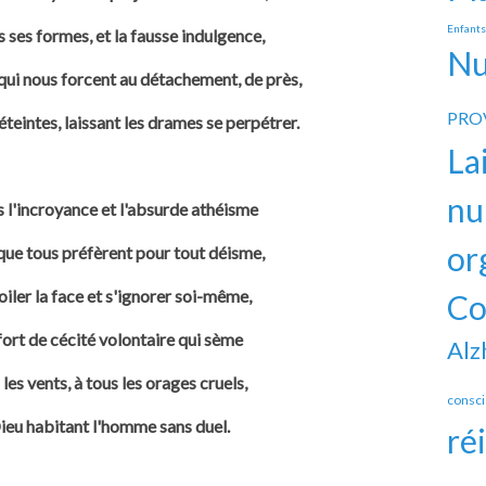
Enfant
s ses formes, et la fausse indulgence,
Nu
qui nous forcent au détachement, de près,
PRO
teintes, laissant les drames se perpétrer.
La
nu
s l'incroyance et l'absurde athéisme
or
ue tous préfèrent pour tout déisme,
oiler la face et s'ignorer soi-même,
Co
rt de cécité volontaire qui sème
Alz
les vents, à tous les orages cruels,
consc
ieu habitant l'homme sans duel.
ré