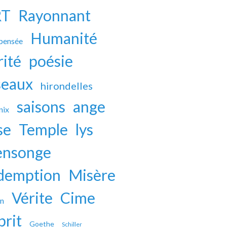
RT
Rayonnant
Humanité
 pensée
rité
poésie
seaux
hirondelles
saisons
ange
nix
se
Temple
lys
nsonge
demption
Misère
Vérite
Cime
on
prit
Goethe
Schiller