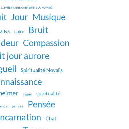
s SOPHIE MARIE CATHERINE LUKOMSKI
it
Jour
Musique
Bruit
VINS
Loire
ideur
Compassion
it jour aurore
gueil
Spiritualité Novalis
nnaissance
heimer
spiritualité
cygne
Pensée
ience
pensée
incarnation
Chat