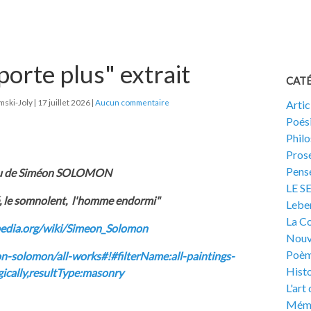
porte plus" extrait
CAT
mski-Joly
17 juillet 2026
Aucun commentaire
Artic
Poés
Phil
Pros
Pensé
au de Siméon SOLOMON
LE S
é, le somnolent, l'homme endormi"
Lebe
La Co
ipedia.org/wiki/Simeon_Solomon
Nouv
Poèm
on-solomon/all-works#!#filterName:all-paintings-
Histo
ically,resultType:masonry
L'art
Mémo