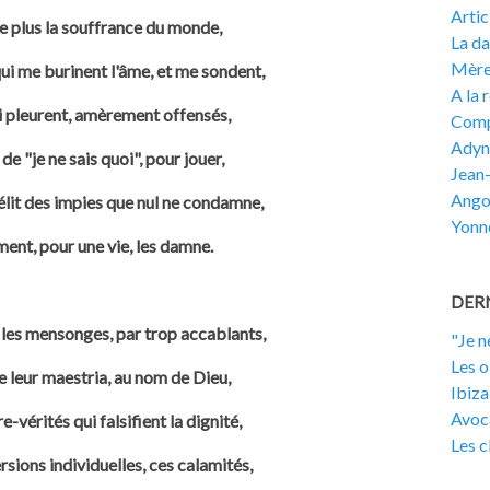
Artic
e plus la souffrance du monde,
La d
Mèr
ui me burinent l'âme, et me sondent,
A la 
i pleurent, amèrement offensés,
Comp
Adyn
de "je ne sais quoi", pour jouer,
Jean-
Ango
lit des impies que nul ne condamne,
Yonn
ement, pour une vie, les damne.
DERN
 les mensonges, par trop accablants,
"Je n
Les o
e leur maestria, au nom de Dieu,
Ibiza
Avoc
-vérités qui falsifient la dignité,
Les c
sions individuelles, ces calamités,