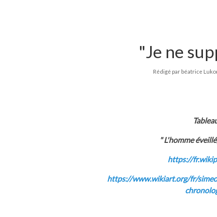
"Je ne sup
Rédigé par béatrice Luko
Table
" L'homme éveill
https://fr.wik
https://www.wikiart.org/fr/sime
chronolog