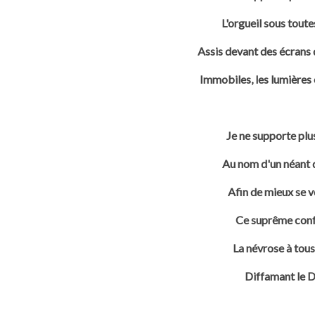
L'orgueil sous toute
Assis devant des écrans 
Immobiles, les lumières é
Je ne supporte plu
Au nom d'un néant q
Afin de mieux se v
Ce suprême confo
La névrose à tous 
Diffamant le D