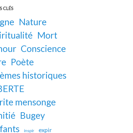
S CLÉS
gne
Nature
iritualité
Mort
mour
Conscience
re
Poète
èmes historiques
BERTE
rite mensonge
itié
Bugey
fants
expir
inspir