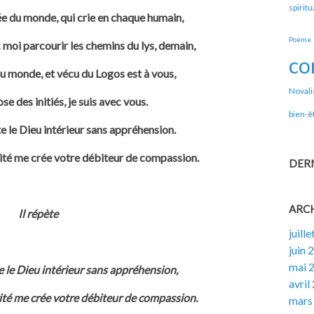
spiritu
née du monde, qui crie en chaque humain,
Poème
moi parcourir les chemins du lys, demain,
co
du monde, et vécu du Logos est à vous,
Novali
se des initiés, je suis avec vous.
bien-ê
ite le Dieu intérieur sans appréhension.
rité me crée votre débiteur de compassion.
DER
ARC
Il répète
juill
juin 
mai 
ite le Dieu intérieur sans appréhension,
avril
rité me crée votre débiteur de compassion.
mars