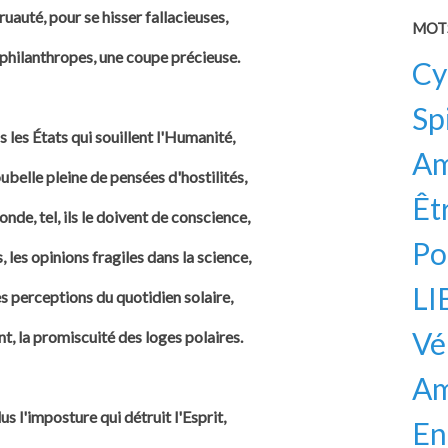
ruauté, pour se hisser fallacieuses,
MOT
 philanthropes, une coupe précieuse.
Cy
Sp
s les États qui souillent l'Humanité,
A
ubelle pleine de pensées d'hostilités,
Êt
nde, tel, ils le doivent de conscience,
Po
 les opinions fragiles dans la science,
LI
s perceptions du quotidien solaire,
Vé
t, la promiscuité des loges polaires.
Am
us l'imposture qui détruit l'Esprit,
En