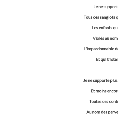
Je ne support
Tous ces sanglots q
Les enfants qu
Violés au nom 
L'impardonnable dé
Et qui trist
Je ne supporte plus
Et moins encor
Toutes ces contre
Au nom des perver