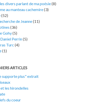
les divers parlant de ma poésie
(8)
ame au manteau cachemire
(3)
e
(52)
recherche de Jeanne
(11)
tines
(36)
e Gohy
(5)
Daniel Perrin
(5)
ras Turc
(4)
e
(1)
IERS ARTICLES
e supporte plus" extrait
iseaux
 et les hirondelles
ate
lefs du coeur