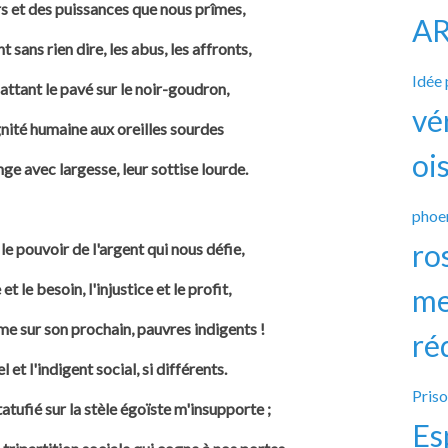
 et des puissances que nous prîmes,
A
 sans rien dire, les abus, les affronts,
Idée
ttant le pavé sur le noir-goudron,
vé
nité humaine aux oreilles sourdes
oi
e avec largesse, leur sottise lourde.
phoe
ro
le pouvoir de l'argent qui nous défie,
et le besoin, l'injustice et le profit,
me
 sur son prochain, pauvres indigents !
ré
l et l'indigent social, si différents.
Pris
ufié sur la stèle égoïste m'insupporte ;
Es