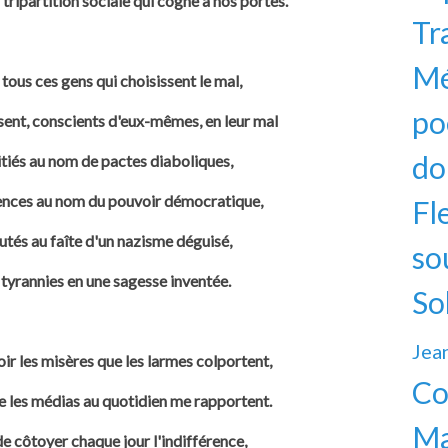
 tripartition sociale qui cogne à nos portes.
Tr
Mé
 tous ces gens qui choisissent le mal,
po
nsent, conscients d'eux-mêmes, en leur mal
do
itiés au nom de pactes diaboliques,
rences au nom du pouvoir démocratique,
Fl
utés au faîte d'un nazisme déguisé,
so
 tyrannies en une sagesse inventée.
So
Jea
oir les misères que les larmes colportent,
Co
ue les médias au quotidien me rapportent.
Ma
de côtoyer chaque jour l'indifférence,