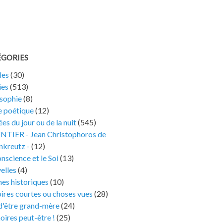
ÉGORIES
les
(30)
ies
(513)
osophie
(8)
e poétique
(12)
es du jour ou de la nuit
(545)
ENTIER - Jean Christophoros de
nkreutz -
(12)
nscience et le Soi
(13)
elles
(4)
es historiques
(10)
ires courtes ou choses vues
(28)
 d'être grand-mère
(24)
ires peut-être !
(25)