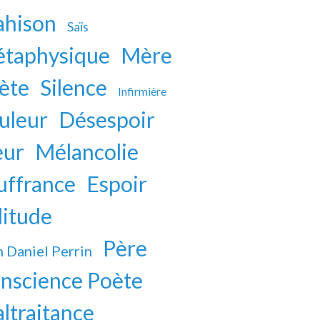
ahison
Saïs
taphysique
Mère
ète
Silence
Infirmière
uleur
Désespoir
eur
Mélancolie
uffrance
Espoir
litude
Père
n Daniel Perrin
nscience Poète
ltraitance