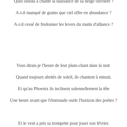
Quel oiseau a chanté la naissance de sa neige ouvrière ?
A-t-il manqué de grains que ciel offre en abondance ?
A-t-il cessé de fredonner les levers du matin d'alliance ?
Vous dirais-je l'heure de leur plain-chant dans la nuit
Quand toujours abrités de soleil, ils chantent à minuit,
Et qu'au Phoenix ils inclinent solennellement la tête
Une heure avant que l'émeraude ourle l'horizon des poètes ?
Et le vent a pris sa trompette pour jouer son février.