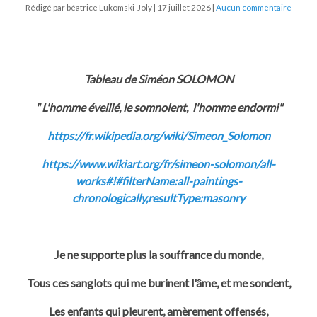
Rédigé par béatrice Lukomski-Joly
17 juillet 2026
Aucun commentaire
Tableau de Siméon SOLOMON
" L'homme éveillé, le somnolent, l'homme endormi"
https://fr.wikipedia.org/wiki/Simeon_Solomon
https://www.wikiart.org/fr/simeon-solomon/all-
works#!#filterName:all-paintings-
chronologically,resultType:masonry
Je ne supporte plus la souffrance du monde,
Tous ces sanglots qui me burinent l'âme, et me sondent,
Les enfants qui pleurent, amèrement offensés,