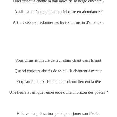
Quel oiseau a chanté la naissance de sa neige ouvrière ?
A-t-il manqué de grains que ciel offre en abondance ?
A-t-il cessé de fredonner les levers du matin d'alliance ?
Vous dirais-je l'heure de leur plain-chant dans la nuit
Quand toujours abrités de soleil, ils chantent à minuit,
Et qu'au Phoenix ils inclinent solennellement la tête
Une heure avant que l'émeraude ourle l'horizon des poètes ?
Et le vent a pris sa trompette pour jouer son février.