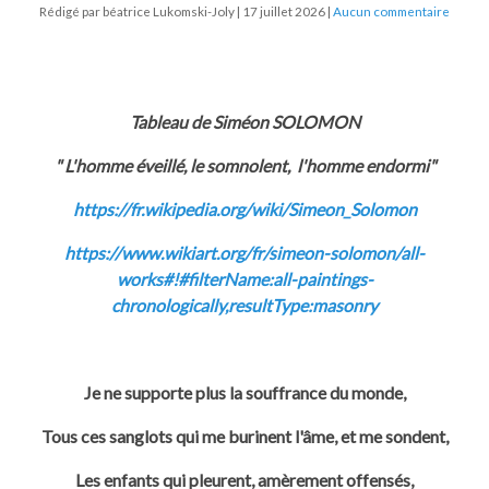
Rédigé par béatrice Lukomski-Joly
17 juillet 2026
Aucun commentaire
Tableau de Siméon SOLOMON
" L'homme éveillé, le somnolent, l'homme endormi"
https://fr.wikipedia.org/wiki/Simeon_Solomon
https://www.wikiart.org/fr/simeon-solomon/all-
works#!#filterName:all-paintings-
chronologically,resultType:masonry
Je ne supporte plus la souffrance du monde,
Tous ces sanglots qui me burinent l'âme, et me sondent,
Les enfants qui pleurent, amèrement offensés,