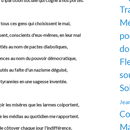
 tripartition sociale qui cogne à nos portes.
Tr
Mé
 tous ces gens qui choisissent le mal,
po
nsent, conscients d'eux-mêmes, en leur mal
do
itiés au nom de pactes diaboliques,
rences au nom du pouvoir démocratique,
Fl
utés au faîte d'un nazisme déguisé,
so
 tyrannies en une sagesse inventée.
So
Jea
oir les misères que les larmes colportent,
Co
ue les médias au quotidien me rapportent.
Ma
de côtoyer chaque jour l'indifférence,