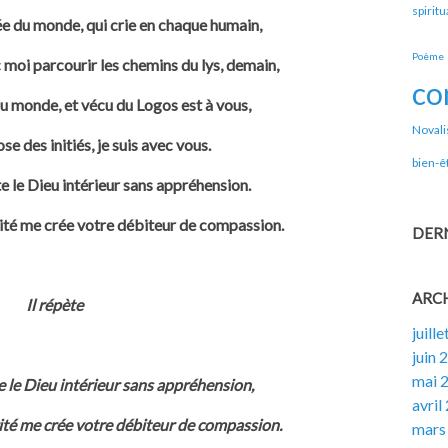
spiritu
née du monde, qui crie en chaque humain,
Poème
moi parcourir les chemins du lys, demain,
co
du monde, et vécu du Logos est à vous,
Novali
se des initiés, je suis avec vous.
bien-ê
ite le Dieu intérieur sans appréhension.
rité me crée votre débiteur de compassion.
DER
ARC
Il répète
juill
juin 
mai 
ite le Dieu intérieur sans appréhension,
avril
rité me crée votre débiteur de compassion.
mars