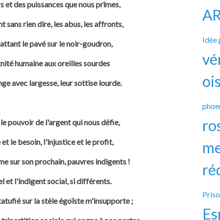
 et des puissances que nous prîmes,
A
 sans rien dire, les abus, les affronts,
Idée
ttant le pavé sur le noir-goudron,
vé
nité humaine aux oreilles sourdes
oi
e avec largesse, leur sottise lourde.
phoe
ro
le pouvoir de l'argent qui nous défie,
et le besoin, l'injustice et le profit,
me
 sur son prochain, pauvres indigents !
ré
l et l'indigent social, si différents.
Pris
ufié sur la stèle égoïste m'insupporte ;
Es