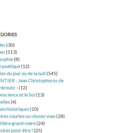
ÉGORIES
les
(30)
ies
(513)
osophie
(8)
e poétique
(12)
es du jour ou de la nuit
(545)
ENTIER - Jean Christophoros de
nkreutz -
(12)
nscience et le Soi
(13)
elles
(4)
es historiques
(10)
ires courtes ou choses vues
(28)
 d'être grand-mère
(24)
ires peut-être !
(25)