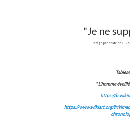
"Je ne sup
Rédigé par béatrice Luko
Table
" L'homme éveill
https://fr.wik
https://www.wikiart.org/fr/sime
chronolog