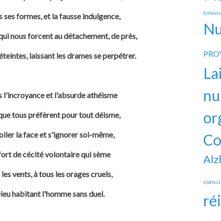
Enfant
s ses formes, et la fausse indulgence,
Nu
qui nous forcent au détachement, de près,
PRO
teintes, laissant les drames se perpétrer.
La
nu
s l'incroyance et l'absurde athéisme
or
ue tous préfèrent pour tout déisme,
oiler la face et s'ignorer soi-même,
Co
rt de cécité volontaire qui sème
Alz
les vents, à tous les orages cruels,
consc
ieu habitant l'homme sans duel.
ré