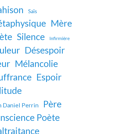
ahison
Saïs
taphysique
Mère
ète
Silence
Infirmière
uleur
Désespoir
eur
Mélancolie
uffrance
Espoir
litude
Père
n Daniel Perrin
nscience Poète
ltraitance