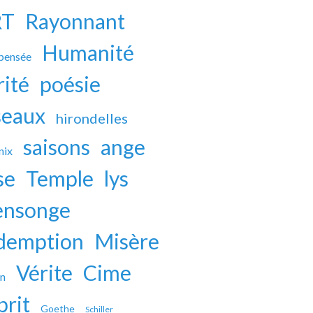
RT
Rayonnant
Humanité
 pensée
rité
poésie
seaux
hirondelles
saisons
ange
nix
se
Temple
lys
nsonge
demption
Misère
Vérite
Cime
on
prit
Goethe
Schiller