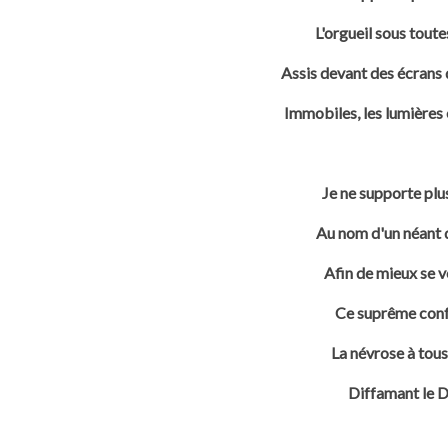
L'orgueil sous toute
Assis devant des écrans 
Immobiles, les lumières é
Je ne supporte plu
Au nom d'un néant q
Afin de mieux se v
Ce suprême confo
La névrose à tous 
Diffamant le D