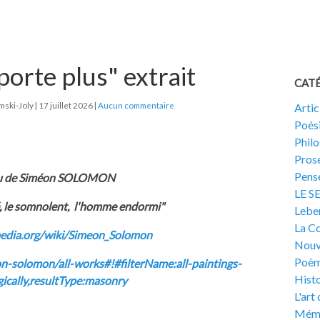
porte plus" extrait
CAT
mski-Joly
17 juillet 2026
Aucun commentaire
Artic
Poés
Phil
Pros
Pensé
au de Siméon SOLOMON
LE S
é, le somnolent, l'homme endormi"
Lebe
La Co
ipedia.org/wiki/Simeon_Solomon
Nouv
Poèm
on-solomon/all-works#!#filterName:all-paintings-
Histo
ically,resultType:masonry
L'art
Mémo