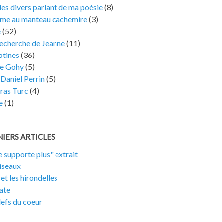
les divers parlant de ma poésie
(8)
ame au manteau cachemire
(3)
e
(52)
recherche de Jeanne
(11)
tines
(36)
e Gohy
(5)
Daniel Perrin
(5)
ras Turc
(4)
e
(1)
IERS ARTICLES
e supporte plus" extrait
iseaux
 et les hirondelles
ate
lefs du coeur