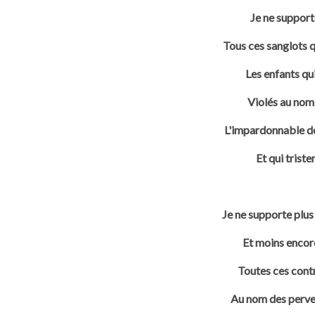
Je ne support
Tous ces sanglots q
Les enfants qu
Violés au nom 
L'impardonnable dé
Et qui trist
Je ne supporte plus
Et moins encor
Toutes ces contre
Au nom des perver