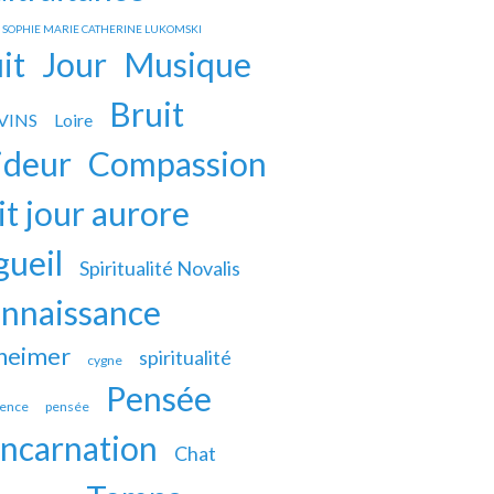
s SOPHIE MARIE CATHERINE LUKOMSKI
it
Jour
Musique
Bruit
VINS
Loire
ideur
Compassion
it jour aurore
gueil
Spiritualité Novalis
nnaissance
heimer
spiritualité
cygne
Pensée
ience
pensée
incarnation
Chat