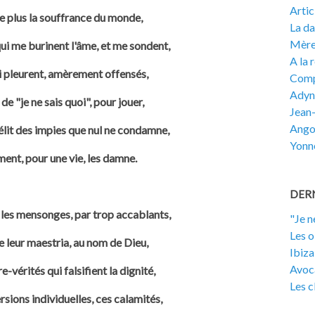
Artic
e plus la souffrance du monde,
La d
Mèr
ui me burinent l'âme, et me sondent,
A la 
i pleurent, amèrement offensés,
Comp
Adyn
de "je ne sais quoi", pour jouer,
Jean-
Ango
lit des impies que nul ne condamne,
Yonn
ement, pour une vie, les damne.
DERN
 les mensonges, par trop accablants,
"Je n
Les o
e leur maestria, au nom de Dieu,
Ibiza
Avoc
-vérités qui falsifient la dignité,
Les c
sions individuelles, ces calamités,