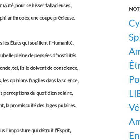
ruauté, pour se hisser fallacieuses,
MOT
 philanthropes, une coupe précieuse.
Cy
Sp
s les États qui souillent l'Humanité,
A
ubelle pleine de pensées d'hostilités,
Êt
nde, tel, ils le doivent de conscience,
Po
 les opinions fragiles dans la science,
LI
s perceptions du quotidien solaire,
Vé
t, la promiscuité des loges polaires.
Am
us l'imposture qui détruit l'Esprit,
En