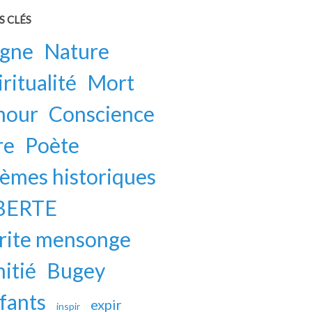
S CLÉS
gne
Nature
iritualité
Mort
mour
Conscience
re
Poète
èmes historiques
BERTE
rite mensonge
itié
Bugey
fants
expir
inspir