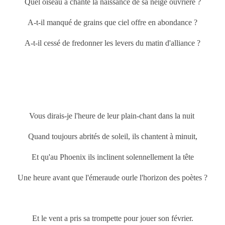
Quel oiseau a chanté la naissance de sa neige ouvrière ?
A-t-il manqué de grains que ciel offre en abondance ?
A-t-il cessé de fredonner les levers du matin d'alliance ?
Vous dirais-je l'heure de leur plain-chant dans la nuit
Quand toujours abrités de soleil, ils chantent à minuit,
Et qu'au Phoenix ils inclinent solennellement la tête
Une heure avant que l'émeraude ourle l'horizon des poètes ?
Et le vent a pris sa trompette pour jouer son février.