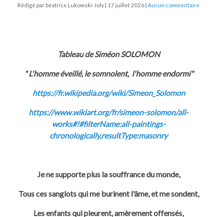
Rédigé par béatrice Lukomski-Joly
17 juillet 2026
Aucun commentaire
Tableau de Siméon SOLOMON
" L'homme éveillé, le somnolent, l'homme endormi"
https://fr.wikipedia.org/wiki/Simeon_Solomon
https://www.wikiart.org/fr/simeon-solomon/all-
works#!#filterName:all-paintings-
chronologically,resultType:masonry
Je ne supporte plus la souffrance du monde,
Tous ces sanglots qui me burinent l'âme, et me sondent,
Les enfants qui pleurent, amèrement offensés,