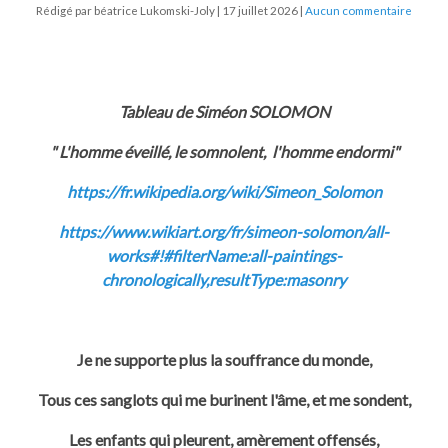
Rédigé par béatrice Lukomski-Joly
17 juillet 2026
Aucun commentaire
Tableau de Siméon SOLOMON
" L'homme éveillé, le somnolent, l'homme endormi"
https://fr.wikipedia.org/wiki/Simeon_Solomon
https://www.wikiart.org/fr/simeon-solomon/all-
works#!#filterName:all-paintings-
chronologically,resultType:masonry
Je ne supporte plus la souffrance du monde,
Tous ces sanglots qui me burinent l'âme, et me sondent,
Les enfants qui pleurent, amèrement offensés,