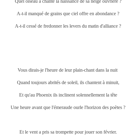
Quel oiseau a chanté la naissance de sa neige ouvrière ?
A-t-il manqué de grains que ciel offre en abondance ?
A-t-il cessé de fredonner les levers du matin d'alliance ?
Vous dirais-je l'heure de leur plain-chant dans la nuit
Quand toujours abrités de soleil, ils chantent à minuit,
Et qu'au Phoenix ils inclinent solennellement la tête
Une heure avant que l'émeraude ourle l'horizon des poètes ?
Et le vent a pris sa trompette pour jouer son février.